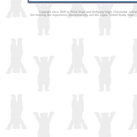
Copyright since 2008 by Petra Vogel and Wolfgang Vogel, Hummeltal. (verantw
Die Nutzung des registrierten Markennamens und des Logos “United Buddy Bears” au