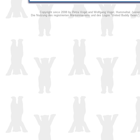
Copyright since 2008 by Petra Vogel and Wolfgang Vogel, Hummeltal. (verantw
Die Nutzung des registrierten Markennamens und des Logos “United Buddy Bears” au