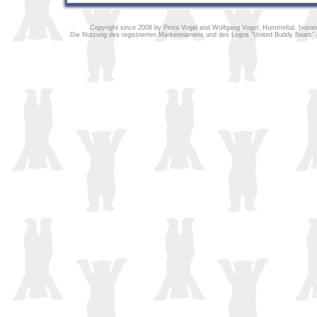
Copyright since 2008 by Petra Vogel and Wolfgang Vogel, Hummeltal. (verantw
Die Nutzung des registrierten Markennamens und des Logos “United Buddy Bears” au