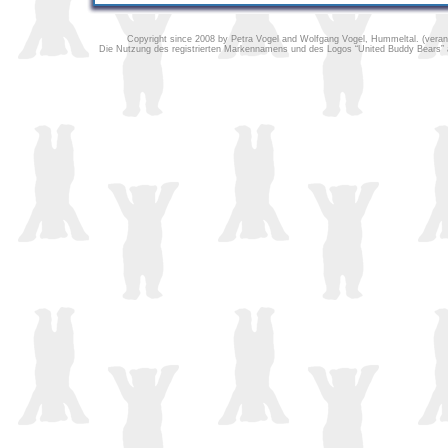
Copyright since 2008 by Petra Vogel and Wolfgang Vogel, Hummeltal. (verantw
Die Nutzung des registrierten Markennamens und des Logos “United Buddy Bears” au