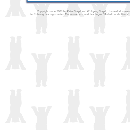
Copyright since 2008 by Petra Vogel and Wolfgang Vogel, Hummeltal. (verantw
Die Nutzung des registrierten Markennamens und des Logos “United Buddy Bears” au